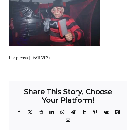
CONTACTO
Por
prensa
|
05/11/2024
Share This Story, Choose
Your Platform!
Facebook
X
Reddit
LinkedIn
WhatsApp
Telegram
Tumblr
Pinterest
Vk
Xing
Correo
electrónico