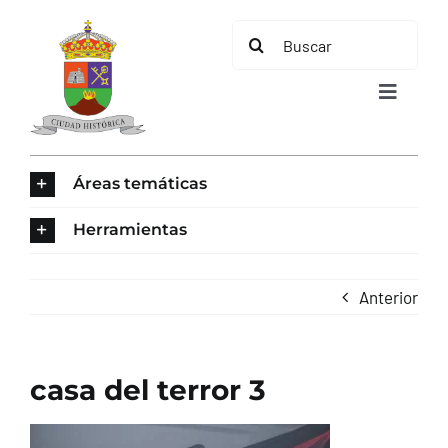
Saltar
Buscar:
al
contenido
Toggle
Navigat
INICIO
Áreas temáticas
ÁREAS TEMÁTICAS
Herramientas
EL MUNICIPIO
Anterior
AYUNTAMIENTO
casa del terror 3
TURISMO