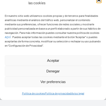
las cookies
En nuestro sitio web utilizamos cookies propias y de terceros para finalidades
analíticas mediante el análisis del tráfico web, personalizar el contenido
Ayuntamiento de Yaiza
mediante sus preferencias, ofrecer funciones de redes sociales y mostrarle
Pza. de Los Remedios, 1
publicidad personalizada en base a un perfil elaborado a partir de sus hábitos de
navegación. Para más información puedes consultar nuestra política de cookies
35570 – Yaiza
AQUÍ
.
Puedes aceptar todas las cookies mediante el botón “Aceptar” o puedes
Tel:
928 83 62 20
aceptarlas de forma concreta, modificar su selección o rechazar su uso pulsando
en “Configuración de Privacidad”.
Toggle
Aceptar
Navigation
© Copyright2026 Ayuntamiento de Yaiza - Todos los
Transparencia
Denegar
derechos reservads
Ver preferencias
Aviso legal
Diseño web Solucionet.com
&
Cibernatural
Política de cookies
Política de privacidad
Aviso legal
Política de privacidad