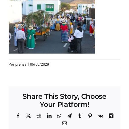
CONTACTO
Por
prensa
|
05/05/2026
Share This Story, Choose
Your Platform!
Facebook
X
Reddit
LinkedIn
WhatsApp
Telegram
Tumblr
Pinterest
Vk
Xing
Correo
electrónico