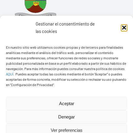
Gestionar el consentimiento de
las cookies
En nuestro sitio web utilizamos cookies propias y de terceros para finalidades
Ayuntamiento de Yaiza
analíticas mediante el análisis del tráfico web, personalizar el contenido
mediante sus preferencias, ofrecer funciones de redes sociales y mostrarle
Pza. de Los Remedios, 1
publicidad personalizada en base a un perfil elaborado a partir de sus hábitos de
navegación. Para más información puedes consultar nuestra política de cookies
35570 – Yaiza
AQUÍ
.
Puedes aceptar todas las cookies mediante el botón “Aceptar” o puedes
Tel:
928 83 62 20
aceptarlas de forma concreta, modificar su selección o rechazar su uso pulsando
en “Configuración de Privacidad”.
Toggle
Aceptar
Navigation
© Copyright2026 Ayuntamiento de Yaiza - Todos los
Transparencia
Denegar
derechos reservads
Ver preferencias