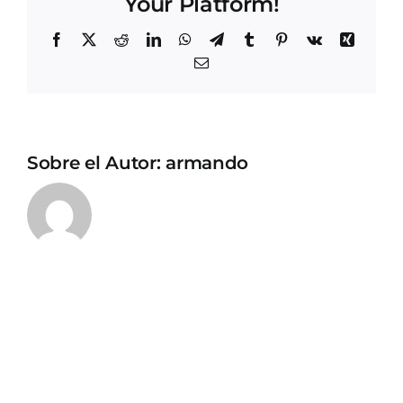
Your Platform!
Facebook
X
Reddit
LinkedIn
WhatsApp
Telegram
Tumblr
Pinterest
Vk
Xing
Correo
electrónico
Sobre el Autor:
armando