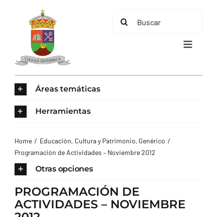
Saltar
Buscar:
al
contenido
Toggle
Navigat
INICIO
Áreas temáticas
ÁREAS TEMÁTICAS
Herramientas
EL MUNICIPIO
Home
Educación, Cultura y Patrimonio
Genérico
Programación de Actividades – Noviembre 2012
AYUNTAMIENTO
Otras opciones
PROGRAMACIÓN DE
TURISMO
ACTIVIDADES – NOVIEMBRE
2012