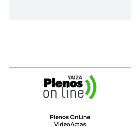
Plenos OnLine
VideoActas