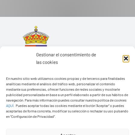
Gestionar el consentimiento de
las cookies
En nuestro sitio web utilizamos cookies propias y de terceros para finalidades
analíticas mediante el análisis del tráfico web, personalizar el contenido
mediante sus preferencias, ofrecer funciones de redes sociales y mostrarle
publicidad personalizada en base a un perfil elaborado a partir de sus hábitos de
navegación. Para más información puedes consultar nuestra política de cookies
Ayuntamiento de Yaiza
AQUÍ
.
Puedes aceptar todas las cookies mediante el botón “Aceptar” o puedes
aceptarlas de forma concreta, modificar su selección o rechazar su uso pulsando
Pza. de Los Remedios, 1
en “Configuración de Privacidad”.
35570 – Yaiza
Tel:
928 83 62 20