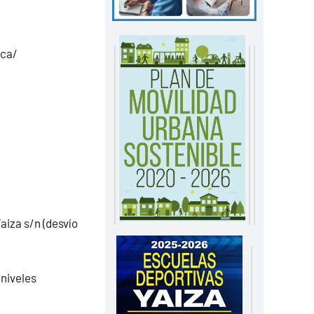
nca/
aiza s/n (desvío
 niveles