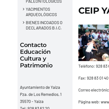
PALEONTOLÓGICOS
CEIP Y
YACIMIENTOS
ARQUEOLÓGICOS
BIENES INCOADOS O
DECLARADOS B.I.C.
Contacto
Educación
Cultura y
Patrimonio
Teléfono:
928 83 
Fax: 928 83 01 40
Ayuntamiento de Yaiza
Correo electróni
Pza. de Los Remedios, 1
35570 - Yaiza
Página web:
www.
Tel:
928 83 62 20