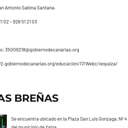
uan Antonio Sabina Santana.
21 02
–
928 51 21 03
co: 35009218@gobiernodecanarias.org
2.gobiernodecanarias.org/educación/17/Webc/iesyaiza/
LAS BREÑAS
Se encuentra ubicado en la Plaza San Luis Gonzaga, Nº 4 
del municipio de Yaiza.