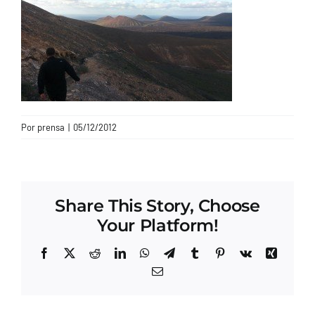
CONTACTO
Por
prensa
|
05/12/2012
Share This Story, Choose
Your Platform!
Facebook
X
Reddit
LinkedIn
WhatsApp
Telegram
Tumblr
Pinterest
Vk
Xing
Correo
electrónico