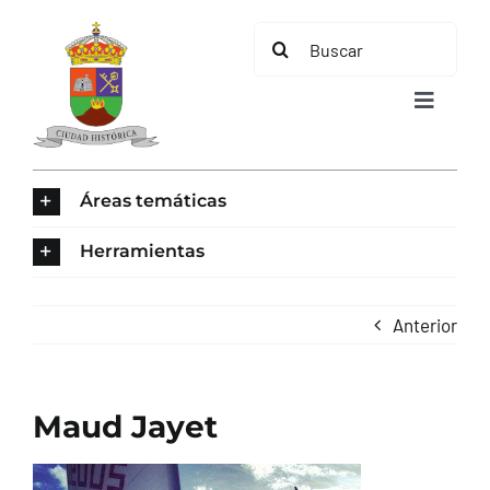
Saltar
Buscar:
al
contenido
Toggle
Navigat
INICIO
Áreas temáticas
ÁREAS TEMÁTICAS
Herramientas
EL MUNICIPIO
Anterior
AYUNTAMIENTO
Maud Jayet
TURISMO