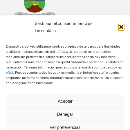
Gestionar el consentimiento de
las cookies
En nuestro sitio web utilizamos cookies propias y de terceros para finalidades
Ayuntamiento de Yaiza
analíticas mediante el análisis del tráfico web, personalizar el contenido
mediante sus preferencias, ofrecer funciones de redes sociales y mostrarle
Pza. de Los Remedios, 1
publicidad personalizada en base a un perfil elaborado a partir de sus hábitos de
35570 – Yaiza
navegación. Para más información puedes consultar nuestra política de cookies
AQUÍ
.
Puedes aceptar todas las cookies mediante el botón “Aceptar” o puedes
Tel:
928 83 62 20
aceptarlas de forma concreta, modificar su selección o rechazar su uso pulsando
en “Configuración de Privacidad”.
Toggle
Aceptar
Navigation
© Copyright2026 Ayuntamiento de Yaiza - Todos los
Transparencia
Denegar
derechos reservads
Ver preferencias
Aviso legal