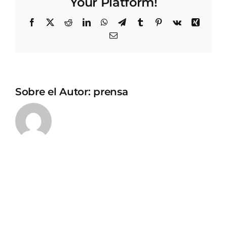
Your Platform!
Facebook
X
Reddit
LinkedIn
WhatsApp
Telegram
Tumblr
Pinterest
Vk
Xing
Correo
electrónico
Sobre el Autor:
prensa