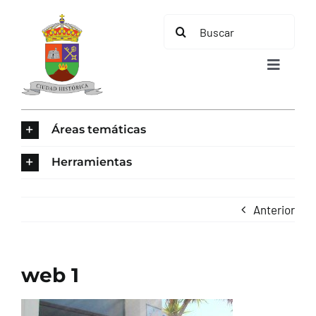
Saltar
Buscar:
al
contenido
Toggle
Navigat
INICIO
Áreas temáticas
ÁREAS TEMÁTICAS
Herramientas
EL MUNICIPIO
Anterior
AYUNTAMIENTO
web 1
TURISMO