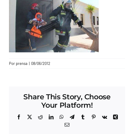
CONTACTO
Por
prensa
|
08/06/2012
Share This Story, Choose
Your Platform!
Facebook
X
Reddit
LinkedIn
WhatsApp
Telegram
Tumblr
Pinterest
Vk
Xing
Correo
electrónico