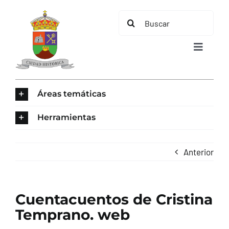
Saltar
Buscar:
al
contenido
Toggle
Navigat
INICIO
Áreas temáticas
ÁREAS TEMÁTICAS
Herramientas
EL MUNICIPIO
Anterior
AYUNTAMIENTO
Cuentacuentos de Cristina
TURISMO
Temprano. web