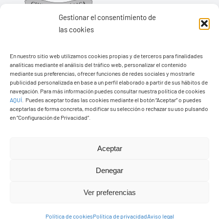
Gestionar el consentimiento de
las cookies
En nuestro sitio web utilizamos cookies propias y de terceros para finalidades
Ayuntamiento de Yaiza
analíticas mediante el análisis del tráfico web, personalizar el contenido
mediante sus preferencias, ofrecer funciones de redes sociales y mostrarle
Pza. de Los Remedios, 1
publicidad personalizada en base a un perfil elaborado a partir de sus hábitos de
navegación. Para más información puedes consultar nuestra política de cookies
35570 – Yaiza
AQUÍ
.
Puedes aceptar todas las cookies mediante el botón “Aceptar” o puedes
Tel:
928 83 62 20
aceptarlas de forma concreta, modificar su selección o rechazar su uso pulsando
en “Configuración de Privacidad”.
Toggle
Aceptar
Navigation
© Copyright2026 Ayuntamiento de Yaiza - Todos los
Transparencia
Denegar
derechos reservads
Ver preferencias
Aviso legal
Diseño web Solucionet.com
&
Cibernatural
Política de cookies
Política de privacidad
Aviso legal