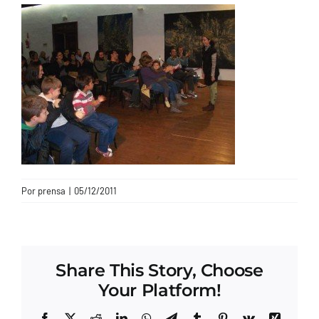
CONTACTO
Por
prensa
|
05/12/2011
Share This Story, Choose
Your Platform!
Facebook
X
Reddit
LinkedIn
WhatsApp
Telegram
Tumblr
Pinterest
Vk
Xing