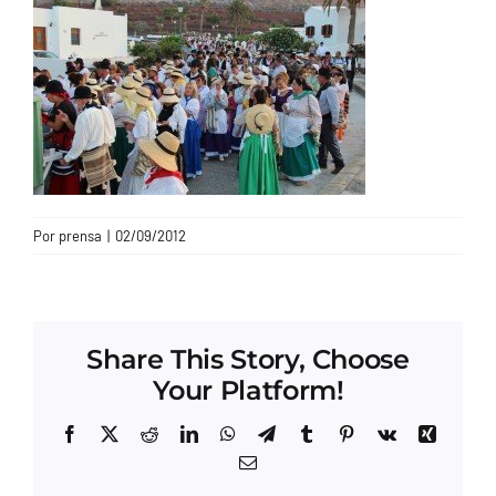
CONTACTO
Por
prensa
|
02/09/2012
Share This Story, Choose
Your Platform!
Facebook
X
Reddit
LinkedIn
WhatsApp
Telegram
Tumblr
Pinterest
Vk
Xing
Correo
electrónico