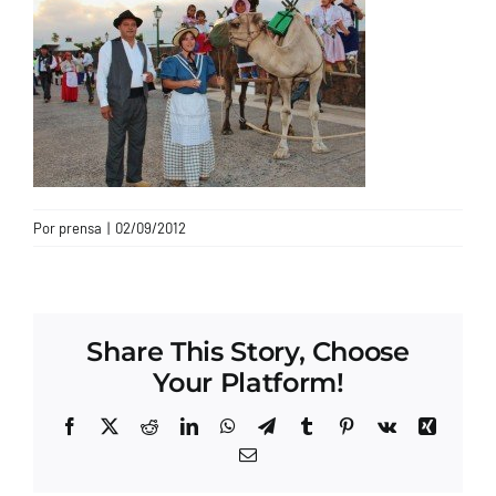
CONTACTO
Por
prensa
|
02/09/2012
Share This Story, Choose
Your Platform!
Facebook
X
Reddit
LinkedIn
WhatsApp
Telegram
Tumblr
Pinterest
Vk
Xing
Correo
electrónico