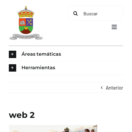
Saltar
Buscar:
al
contenido
Toggle
Navigat
INICIO
Áreas temáticas
ÁREAS TEMÁTICAS
Herramientas
EL MUNICIPIO
Anterior
AYUNTAMIENTO
web 2
TURISMO