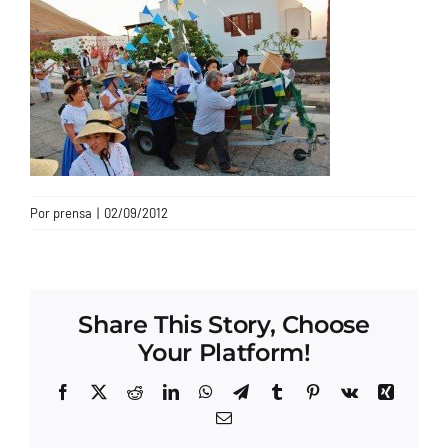
CONTACTO
Por
prensa
|
02/09/2012
Share This Story, Choose
Your Platform!
Facebook
X
Reddit
LinkedIn
WhatsApp
Telegram
Tumblr
Pinterest
Vk
Xing
Correo
electrónico