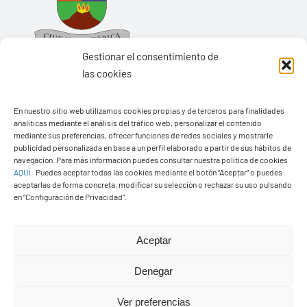
Gestionar el consentimiento de
las cookies
En nuestro sitio web utilizamos cookies propias y de terceros para finalidades
Ayuntamiento de Yaiza
analíticas mediante el análisis del tráfico web, personalizar el contenido
mediante sus preferencias, ofrecer funciones de redes sociales y mostrarle
Pza. de Los Remedios, 1
publicidad personalizada en base a un perfil elaborado a partir de sus hábitos de
35570 – Yaiza
navegación. Para más información puedes consultar nuestra política de cookies
AQUÍ
.
Puedes aceptar todas las cookies mediante el botón “Aceptar” o puedes
Tel:
928 83 62 20
aceptarlas de forma concreta, modificar su selección o rechazar su uso pulsando
en “Configuración de Privacidad”.
Toggle
Aceptar
Navigation
© Copyright2026 Ayuntamiento de Yaiza - Todos los
Transparencia
Denegar
derechos reservads
Ver preferencias