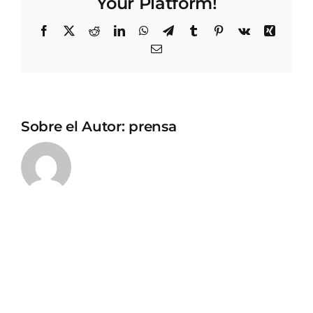
Your Platform!
Facebook
X
Reddit
LinkedIn
WhatsApp
Telegram
Tumblr
Pinterest
Vk
Xing
Correo
electrónico
Sobre el Autor:
prensa