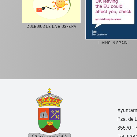
ICIPAL DE UGA
LANZAROTE RECICLA
COLEGIOS DE LA BI
Ayuntami
Pza. de 
35570 – 
Tel:
928 