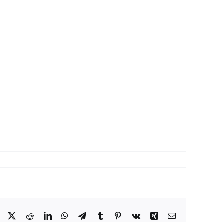
Facebook
X
Reddit
LinkedIn
WhatsApp
Telegram
Tumblr
Pinterest
Vk
Xing
Correo