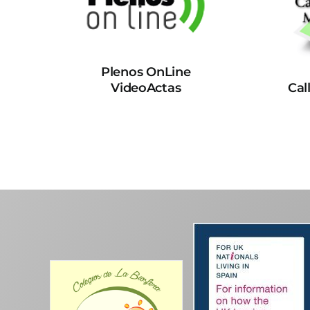
Plenos OnLine
VideoActas
Cal