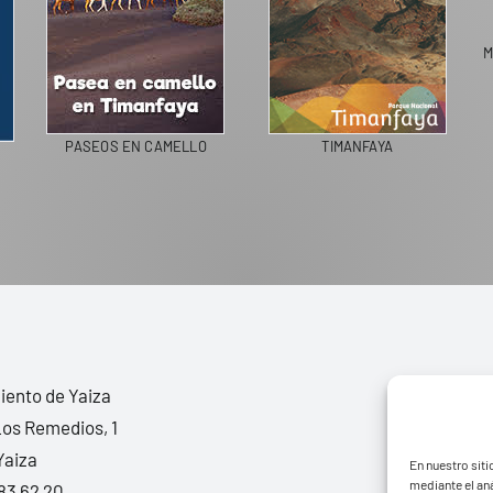
OSFERA
PASEOS EN CAMELLO
LIVING IN SPAIN
ento de Yaiza
Los Remedios, 1
Yaiza
En nuestro siti
mediante el aná
83 62 20