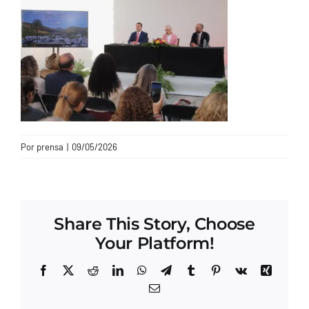
CONTACTO
Por
prensa
|
09/05/2026
Share This Story, Choose
Your Platform!
Facebook
X
Reddit
LinkedIn
WhatsApp
Telegram
Tumblr
Pinterest
Vk
Xing
Correo
electrónico