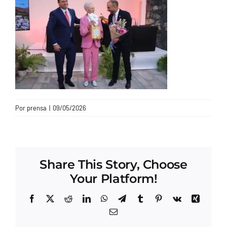
CONTACTO
Por
prensa
|
09/05/2026
Share This Story, Choose
Your Platform!
Facebook
X
Reddit
LinkedIn
WhatsApp
Telegram
Tumblr
Pinterest
Vk
Xing
Correo
electrónico