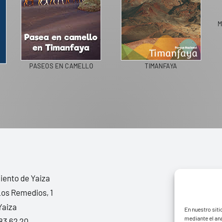
M
PASEOS EN CAMELLO
TIMANFAYA
ento de Yaiza
Los Remedios, 1
Yaiza
En nuestro siti
mediante el aná
83 62 20