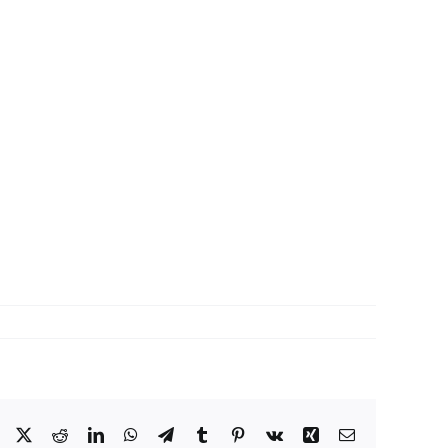
Facebook
X
Reddit
LinkedIn
WhatsApp
Telegram
Tumblr
Pinterest
Vk
Xing
Correo