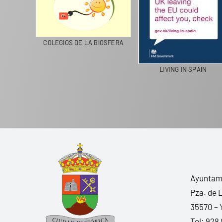
CICLA
COLEGIOS DE LA BIOSFERA
LIVING IN SPAIN
Ayuntami
Pza. de 
35570 – 
Tel:
928 