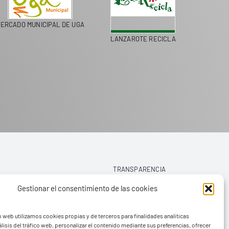
ERCADO MUNICIPAL DE UGA
LANZAROTE RECICLA
COLEGI
TRANSPARENCIA
Gestionar el consentimiento de las cookies
AVISO LEGAL
o web utilizamos cookies propias y de terceros para finalidades analíticas
POLÍTICA DE PRIVACIDAD
lisis del tráfico web, personalizar el contenido mediante sus preferencias, ofrecer