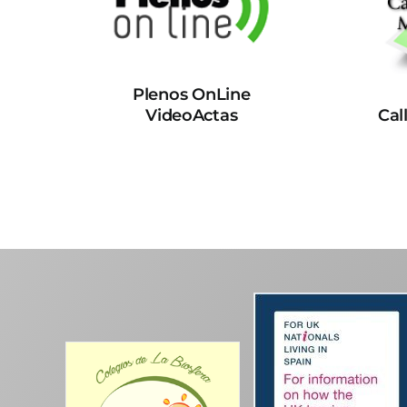
Plenos OnLine
VideoActas
Cal