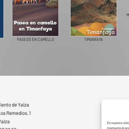
M
PASEOS EN CAMELLO
TIMANFAYA
ento de Yaiza
Los Remedios, 1
Yaiza
En nuestro siti
mediante el aná