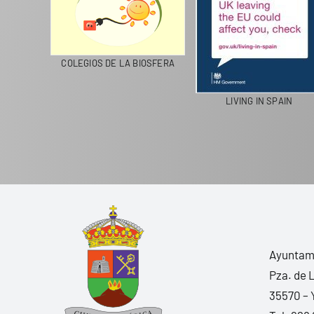
CICLA
COLEGIOS DE LA BIOSFERA
LIVING IN SPAIN
Ayuntami
Pza. de 
35570 – 