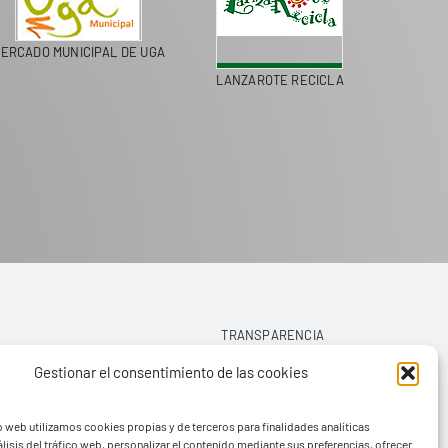
ERCADO MUNICIPAL DE UGA
LANZAROTE RECICLA
COLEGI
TRANSPARENCIA
Gestionar el consentimiento de las cookies
AVISO LEGAL
o web utilizamos cookies propias y de terceros para finalidades analíticas
POLÍTICA DE PRIVACIDAD
lisis del tráfico web, personalizar el contenido mediante sus preferencias, ofrecer