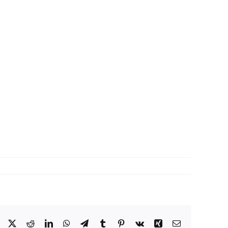
Facebook
X
Reddit
LinkedIn
WhatsApp
Telegram
Tumblr
Pinterest
Vk
Xing
Correo