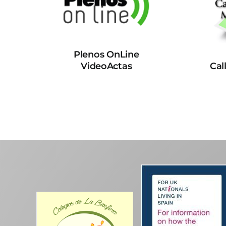
Plenos OnLine
VideoActas
Cal