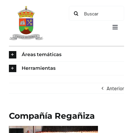
Saltar
Buscar:
al
contenido
Toggle
Navigat
INICIO
Áreas temáticas
ÁREAS TEMÁTICAS
Herramientas
EL MUNICIPIO
Anterior
AYUNTAMIENTO
Compañía Regañiza
TURISMO