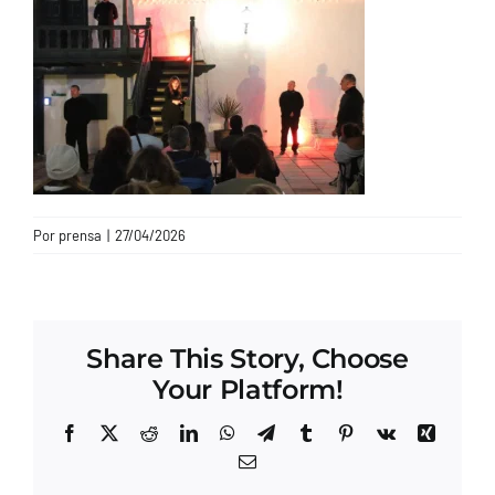
CONTACTO
Por
prensa
|
27/04/2026
Share This Story, Choose
Your Platform!
Facebook
X
Reddit
LinkedIn
WhatsApp
Telegram
Tumblr
Pinterest
Vk
Xing
Correo
electrónico