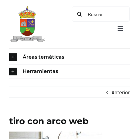
Saltar
Buscar:
al
contenido
Toggle
Navigat
INICIO
Áreas temáticas
ÁREAS TEMÁTICAS
Herramientas
EL MUNICIPIO
Anterior
AYUNTAMIENTO
tiro con arco web
TURISMO