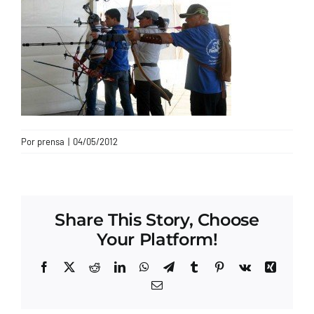
CONTACTO
Por
prensa
|
04/05/2012
Share This Story, Choose
Your Platform!
Facebook
X
Reddit
LinkedIn
WhatsApp
Telegram
Tumblr
Pinterest
Vk
Xing
Correo
electrónico