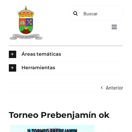
Saltar
Buscar:
al
contenido
Toggle
Navigat
INICIO
Áreas temáticas
ÁREAS TEMÁTICAS
Herramientas
EL MUNICIPIO
Anterior
AYUNTAMIENTO
Torneo Prebenjamín ok
TURISMO