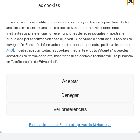
las cookies
En nuestro sitio web utilizamos cookies propias y de terceros para finalidades
analíticas mediante el análisis del tráfico web, personalizar el contenido
Ayuntamiento de Yaiza
mediante sus preferencias, ofrecer funciones de redes sociales y mostrarle
Pza. de Los Remedios, 1
publicidad personalizada en base a un perfil elaborado a partir de sus hábitos de
navegación. Para más información puedes consultar nuestra política de cookies
35570 – Yaiza
AQUÍ
.
Puedes aceptar todas las cookies mediante el botón “Aceptar” o puedes
Tel:
928 83 62 20
aceptarlas de forma concreta, modificar su selección o rechazar su uso pulsando
en “Configuración de Privacidad”.
Toggle
Aceptar
Navigation
© Copyright2026 Ayuntamiento de Yaiza - Todos los
Transparencia
Denegar
derechos reservads
Ver preferencias
Aviso legal
Diseño web Solucionet.com
&
Cibernatural
Política de cookies
Política de privacidad
Aviso legal
Política de privacidad