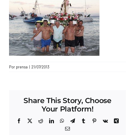
CONTACTO
Por
prensa
|
21/07/2013
Share This Story, Choose
Your Platform!
Facebook
X
Reddit
LinkedIn
WhatsApp
Telegram
Tumblr
Pinterest
Vk
Xing
Correo
electrónico