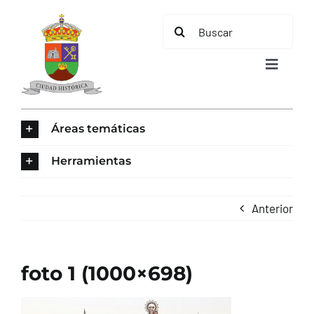
Saltar
Buscar:
al
contenido
Toggle
Navigat
INICIO
Áreas temáticas
ÁREAS TEMÁTICAS
Herramientas
EL MUNICIPIO
Anterior
AYUNTAMIENTO
foto 1 (1000×698)
TURISMO