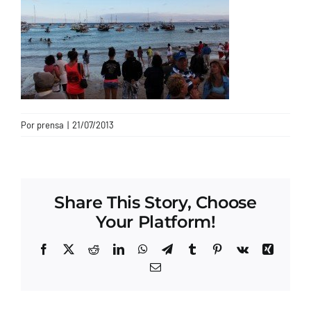
CONTACTO
Por
prensa
|
21/07/2013
Share This Story, Choose
Your Platform!
Facebook
X
Reddit
LinkedIn
WhatsApp
Telegram
Tumblr
Pinterest
Vk
Xing
Correo
electrónico