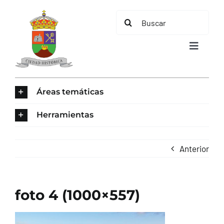
Saltar
Buscar:
al
contenido
Toggle
Navigat
INICIO
Áreas temáticas
ÁREAS TEMÁTICAS
Herramientas
EL MUNICIPIO
Anterior
AYUNTAMIENTO
foto 4 (1000×557)
TURISMO