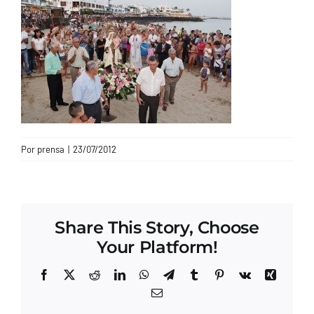
CONTACTO
Por
prensa
|
23/07/2012
Share This Story, Choose
Your Platform!
Facebook
X
Reddit
LinkedIn
WhatsApp
Telegram
Tumblr
Pinterest
Vk
Xing
Correo
electrónico