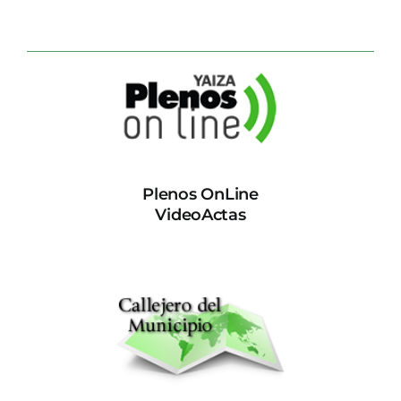
Plenos OnLine
VideoActas