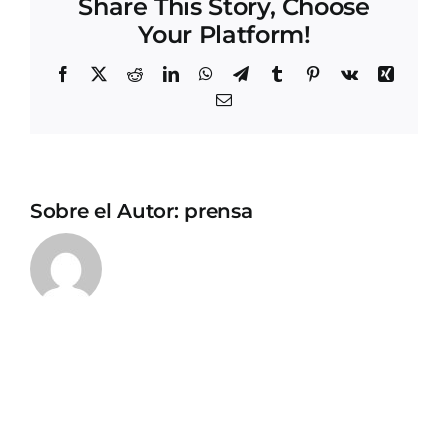
Share This Story, Choose
Your Platform!
Facebook
X
Reddit
LinkedIn
WhatsApp
Telegram
Tumblr
Pinterest
Vk
Xing
Correo
electrónico
Sobre el Autor:
prensa