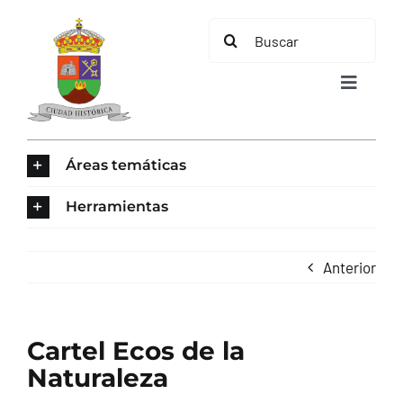
Saltar
Buscar:
al
contenido
Toggle
Navigat
INICIO
Áreas temáticas
ÁREAS TEMÁTICAS
Herramientas
EL MUNICIPIO
Anterior
AYUNTAMIENTO
Cartel Ecos de la
TURISMO
Naturaleza