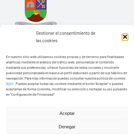
Gestionar el consentimiento de
las cookies
En nuestro sitio web utilizamos cookies propias y de terceros para finalidades
Ayuntamiento de Yaiza
analíticas mediante el análisis del tráfico web, personalizar el contenido
mediante sus preferencias, ofrecer funciones de redes sociales y mostrarle
Pza. de Los Remedios, 1
publicidad personalizada en base a un perfil elaborado a partir de sus hábitos de
navegación. Para más información puedes consultar nuestra política de cookies
35570 – Yaiza
AQUÍ
.
Puedes aceptar todas las cookies mediante el botón “Aceptar” o puedes
Tel:
928 83 62 20
aceptarlas de forma concreta, modificar su selección o rechazar su uso pulsando
en “Configuración de Privacidad”.
Toggle
Aceptar
Navigation
© Copyright2026 Ayuntamiento de Yaiza - Todos los
Transparencia
Denegar
derechos reservads