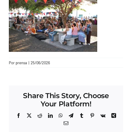
CONTACTO
Por
prensa
|
25/06/2026
Share This Story, Choose
Your Platform!
Facebook
X
Reddit
LinkedIn
WhatsApp
Telegram
Tumblr
Pinterest
Vk
Xing
Correo
electrónico