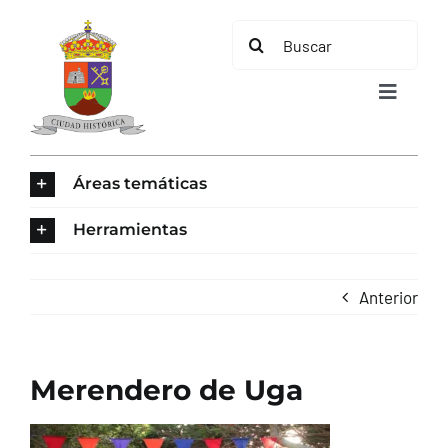
Saltar
Buscar:
al
contenido
Toggle
Navigat
INICIO
Áreas temáticas
ÁREAS TEMÁTICAS
Herramientas
EL MUNICIPIO
Anterior
AYUNTAMIENTO
Merendero de Uga
TURISMO