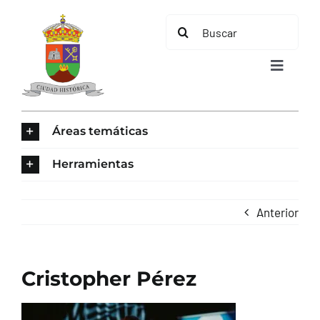
Saltar
Buscar:
al
contenido
Toggle
Navigat
INICIO
Áreas temáticas
ÁREAS TEMÁTICAS
Herramientas
EL MUNICIPIO
Anterior
AYUNTAMIENTO
Cristopher Pérez
TURISMO