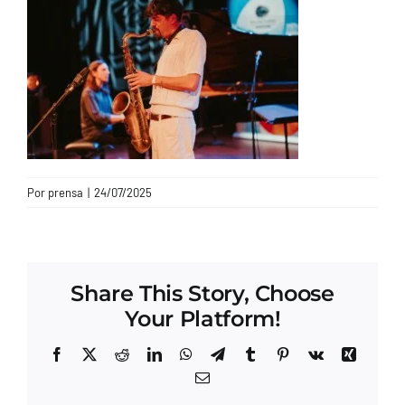
CONTACTO
Por
prensa
|
24/07/2025
Share This Story, Choose
Your Platform!
Facebook
X
Reddit
LinkedIn
WhatsApp
Telegram
Tumblr
Pinterest
Vk
Xing
Correo
electrónico