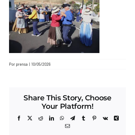
CONTACTO
Por
prensa
|
10/05/2026
Share This Story, Choose
Your Platform!
Facebook
X
Reddit
LinkedIn
WhatsApp
Telegram
Tumblr
Pinterest
Vk
Xing
Correo
electrónico