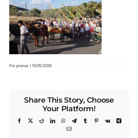
CONTACTO
Por
prensa
|
10/05/2026
Share This Story, Choose
Your Platform!
Facebook
X
Reddit
LinkedIn
WhatsApp
Telegram
Tumblr
Pinterest
Vk
Xing
Correo
electrónico