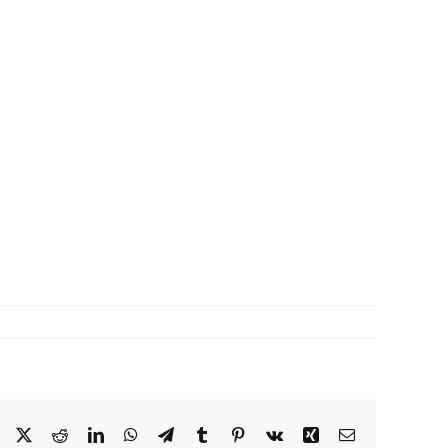
Facebook
X
Reddit
LinkedIn
WhatsApp
Telegram
Tumblr
Pinterest
Vk
Xing
Correo