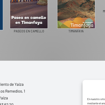
PASEOS EN CAMELLO
TIMAN
IVING IN SPAIN
ento de Yaiza
Los Remedios, 1
Yaiza
En nuestro siti
mediante el aná
83 62 20