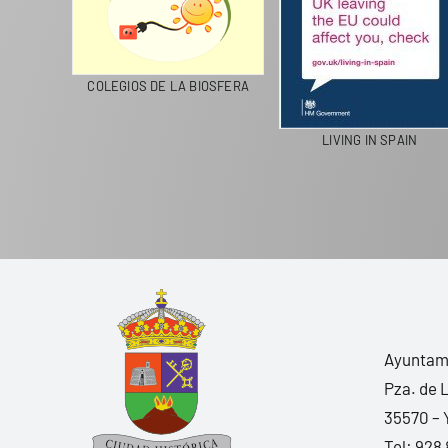
LANZAROTE RECICLA
COLEGIOS DE LA BIOSFERA
L
Ayuntami
Pza. de 
35570 – 
Tel:
928 