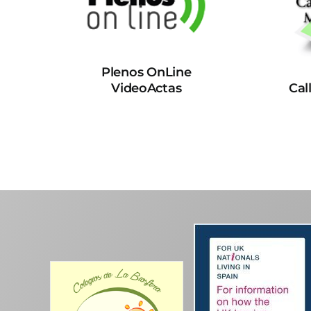
Plenos OnLine
VideoActas
Cal