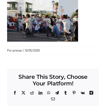
CONTACTO
Por
prensa
|
10/05/2026
Share This Story, Choose
Your Platform!
Facebook
X
Reddit
LinkedIn
WhatsApp
Telegram
Tumblr
Pinterest
Vk
Xing
Correo
electrónico