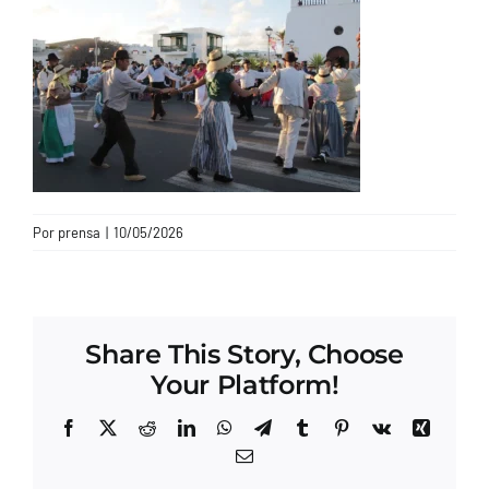
CONTACTO
Por
prensa
|
10/05/2026
Share This Story, Choose
Your Platform!
Facebook
X
Reddit
LinkedIn
WhatsApp
Telegram
Tumblr
Pinterest
Vk
Xing
Correo
electrónico