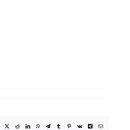
Facebook
X
Reddit
LinkedIn
WhatsApp
Telegram
Tumblr
Pinterest
Vk
Xing
Correo