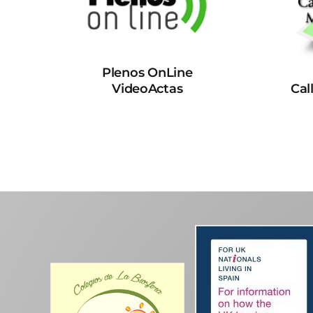
Plenos OnLine
VideoActas
Cal