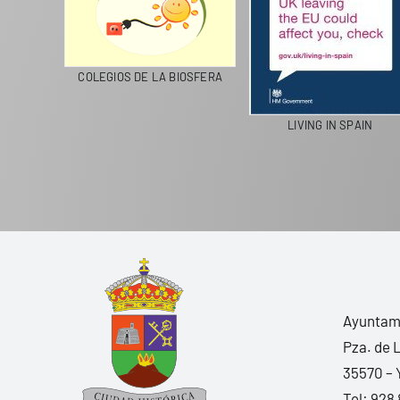
CICLA
COLEGIOS DE LA BIOSFERA
LIVING IN SPAIN
Ayuntami
Pza. de 
35570 – 
Tel:
928 