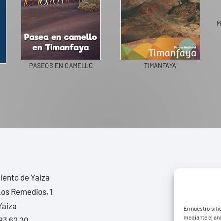
M
PASEOS EN CAMELLO
TIMANFAYA
ento de Yaiza
Los Remedios, 1
Yaiza
En nuestro siti
mediante el aná
83 62 20