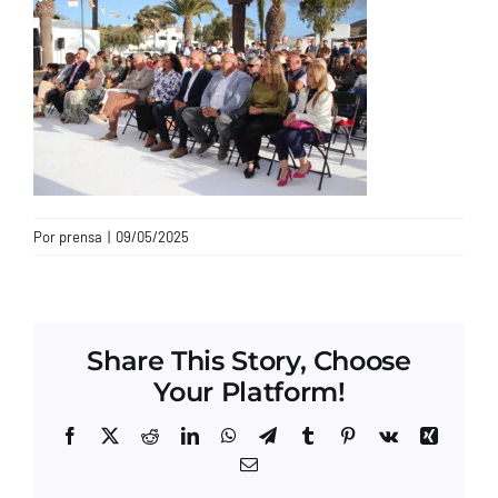
CONTACTO
Por
prensa
|
09/05/2025
Share This Story, Choose
Your Platform!
Facebook
X
Reddit
LinkedIn
WhatsApp
Telegram
Tumblr
Pinterest
Vk
Xing
Correo
electrónico