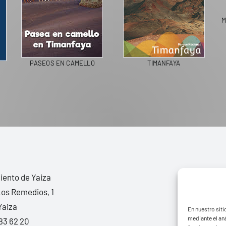
M
PASEOS EN CAMELLO
TIMANFAYA
ento de Yaiza
Los Remedios, 1
Yaiza
En nuestro siti
mediante el aná
83 62 20