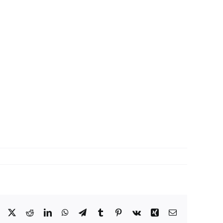
Facebook
X
Reddit
LinkedIn
WhatsApp
Telegram
Tumblr
Pinterest
Vk
Xing
Correo
electrónico