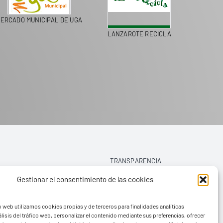
ERCADO MUNICIPAL DE UGA
LANZAROTE RECICLA
COLEGI
TRANSPARENCIA
Gestionar el consentimiento de las cookies
AVISO LEGAL
o web utilizamos cookies propias y de terceros para finalidades analíticas
POLÍTICA DE PRIVACIDAD
lisis del tráfico web, personalizar el contenido mediante sus preferencias, ofrecer