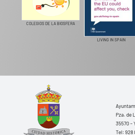
CICLA
COLEGIOS DE LA BIOSFERA
LIVING IN SPAIN
Ayuntami
Pza. de 
35570 – 
Tel:
928 