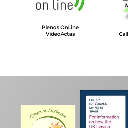
Plenos OnLine
VideoActas
Cal