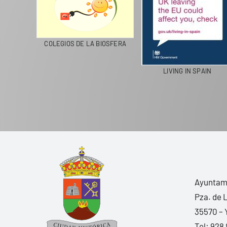
CICLA
COLEGIOS DE LA BIOSFERA
LIVING IN SPAIN
Ayuntami
Pza. de 
35570 – 
Tel:
928 