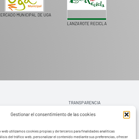
ERCADO MUNICIPAL DE UGA
LANZAROTE RECICLA
COLEGI
TRANSPARENCIA
Gestionar el consentimiento de las cookies
AVISO LEGAL
o web utilizamos cookies propias y de terceros para finalidades analíticas
POLÍTICA DE PRIVACIDAD
lisis del tráfico web, personalizar el contenido mediante sus preferencias, ofrecer