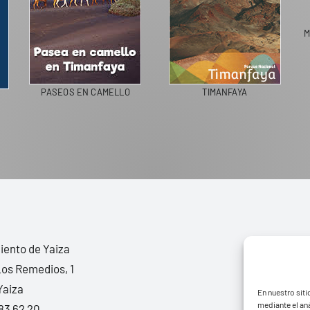
M
PASEOS EN CAMELLO
TIMANFAYA
ento de Yaiza
Los Remedios, 1
Yaiza
En nuestro siti
mediante el aná
83 62 20