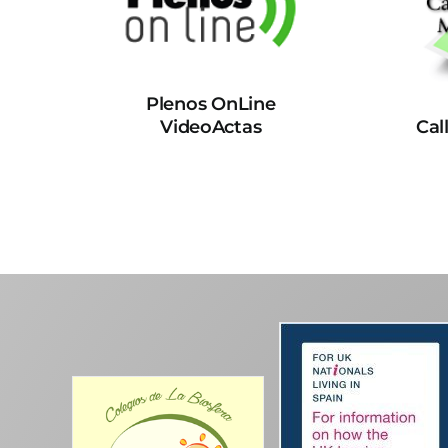
Plenos OnLine
VideoActas
Cal