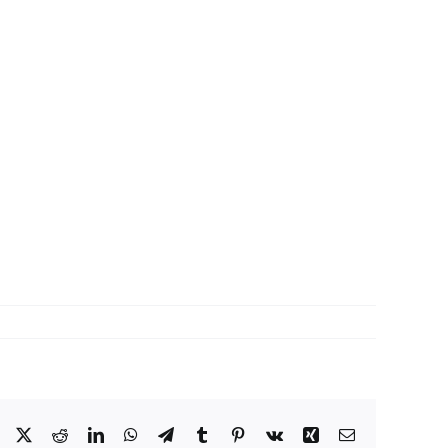
Facebook
X
Reddit
LinkedIn
WhatsApp
Telegram
Tumblr
Pinterest
Vk
Xing
Correo