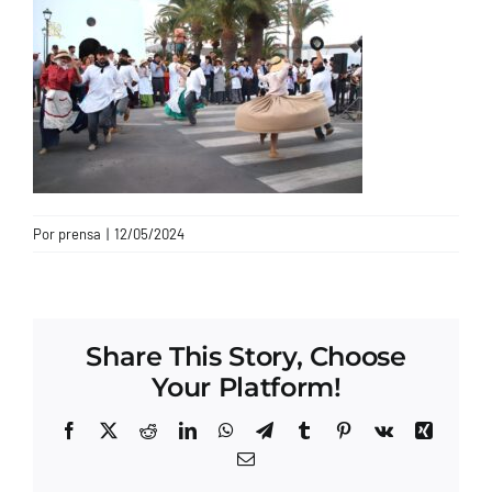
CONTACTO
Por
prensa
|
12/05/2024
Share This Story, Choose
Your Platform!
Facebook
X
Reddit
LinkedIn
WhatsApp
Telegram
Tumblr
Pinterest
Vk
Xing
Correo
electrónico