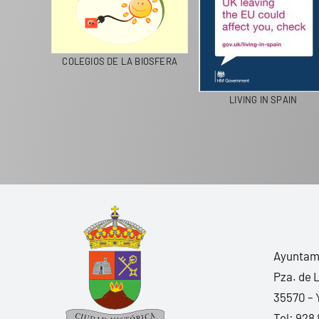
CICLA
COLEGIOS DE LA BIOSFERA
LIVING IN SPAIN
Ayuntami
Pza. de 
35570 – 
Tel:
928 