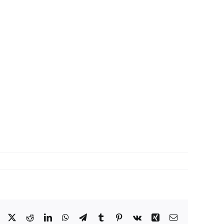
Facebook
X
Reddit
LinkedIn
WhatsApp
Telegram
Tumblr
Pinterest
Vk
Xing
Correo