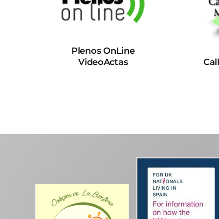
Plenos OnLine
VideoActas
Cal