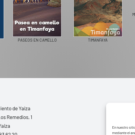
M
PASEOS EN CAMELLO
TIMANFAYA
ento de Yaiza
Los Remedios, 1
Yaiza
En nuestro siti
mediante el aná
83 62 20