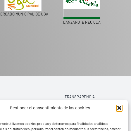
ERCADO MUNICIPAL DE UGA
LANZAROTE RECICLA
COLEGI
TRANSPARENCIA
Gestionar el consentimiento de las cookies
AVISO LEGAL
o web utilizamos cookies propias y de terceros para finalidades analíticas
POLÍTICA DE PRIVACIDAD
lisis del tráfico web, personalizar el contenido mediante sus preferencias, ofrecer