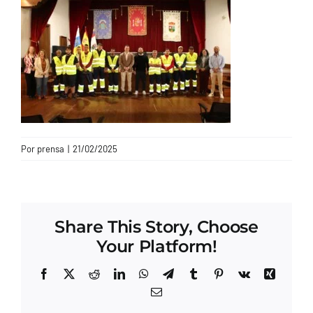
CONTACTO
Por
prensa
|
21/02/2025
Share This Story, Choose
Your Platform!
Facebook
X
Reddit
LinkedIn
WhatsApp
Telegram
Tumblr
Pinterest
Vk
Xing
Correo
electrónico