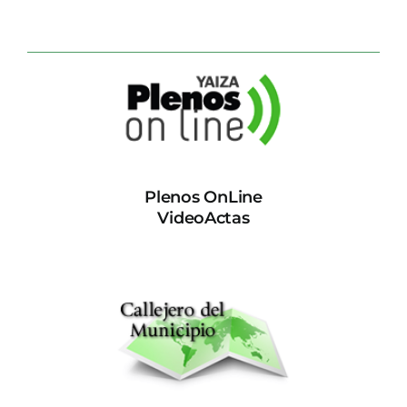
Plenos OnLine
VideoActas