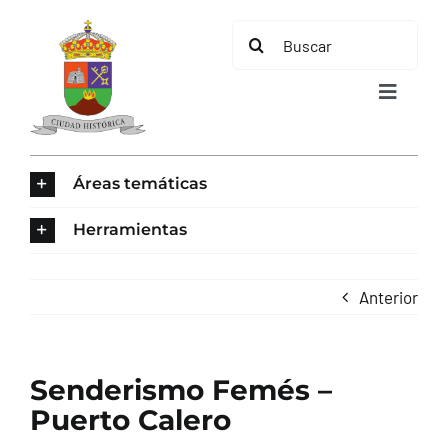
Saltar
Buscar:
al
contenido
Toggle
Navigat
INICIO
Áreas temáticas
ÁREAS TEMÁTICAS
Herramientas
EL MUNICIPIO
Anterior
AYUNTAMIENTO
Senderismo Femés –
TURISMO
Puerto Calero