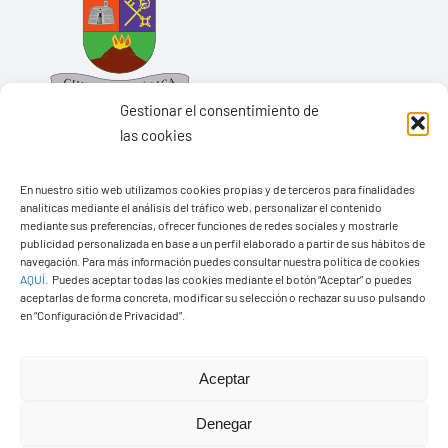
Gestionar el consentimiento de
las cookies
En nuestro sitio web utilizamos cookies propias y de terceros para finalidades
Ayuntamiento de Yaiza
analíticas mediante el análisis del tráfico web, personalizar el contenido
mediante sus preferencias, ofrecer funciones de redes sociales y mostrarle
Pza. de Los Remedios, 1
publicidad personalizada en base a un perfil elaborado a partir de sus hábitos de
navegación. Para más información puedes consultar nuestra política de cookies
35570 – Yaiza
AQUÍ
.
Puedes aceptar todas las cookies mediante el botón “Aceptar” o puedes
Tel:
928 83 62 20
aceptarlas de forma concreta, modificar su selección o rechazar su uso pulsando
en “Configuración de Privacidad”.
Toggle
Aceptar
Navigation
© Copyright2026 Ayuntamiento de Yaiza - Todos los
Transparencia
Denegar
derechos reservads