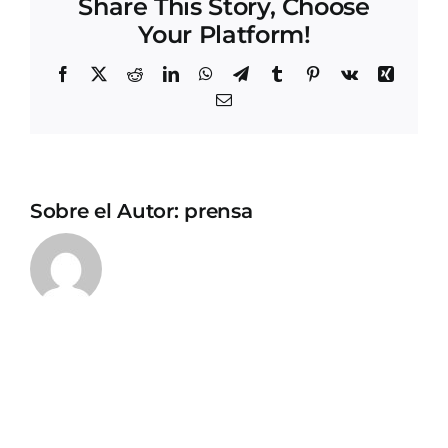
Share This Story, Choose
Your Platform!
Facebook
X
Reddit
LinkedIn
WhatsApp
Telegram
Tumblr
Pinterest
Vk
Xing
Correo
electrónico
Sobre el Autor:
prensa