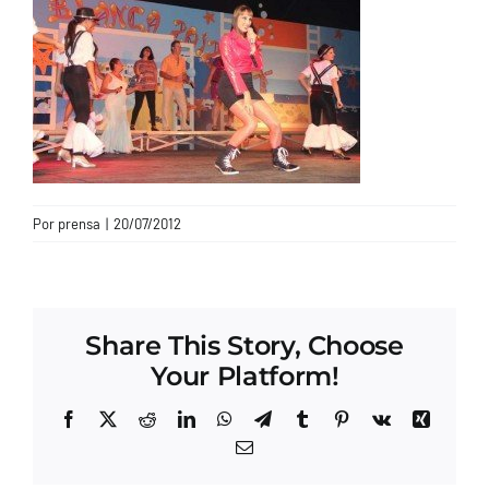
CONTACTO
Por
prensa
|
20/07/2012
Share This Story, Choose
Your Platform!
Facebook
X
Reddit
LinkedIn
WhatsApp
Telegram
Tumblr
Pinterest
Vk
Xing
Correo
electrónico