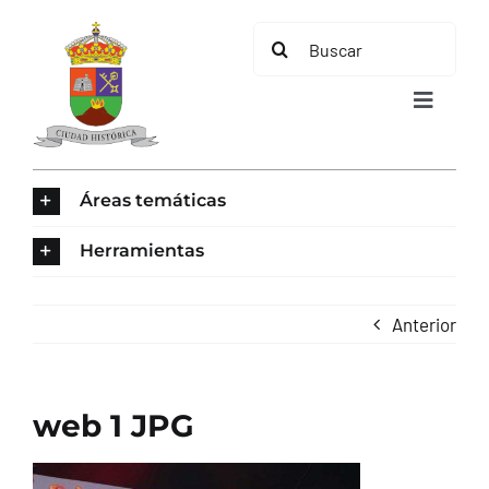
Saltar
Buscar:
al
contenido
Toggle
Navigat
INICIO
Áreas temáticas
ÁREAS TEMÁTICAS
Herramientas
EL MUNICIPIO
Anterior
AYUNTAMIENTO
web 1 JPG
TURISMO