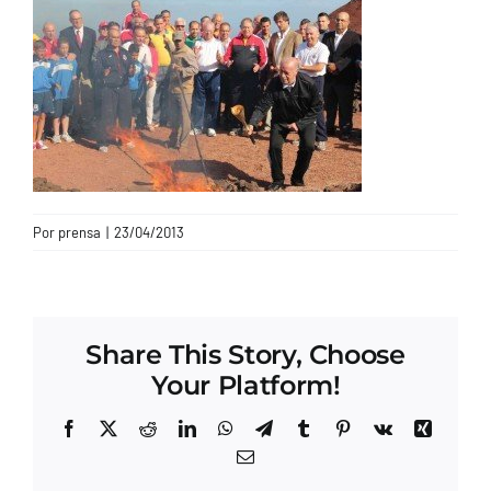
CONTACTO
Por
prensa
|
23/04/2013
Share This Story, Choose
Your Platform!
Facebook
X
Reddit
LinkedIn
WhatsApp
Telegram
Tumblr
Pinterest
Vk
Xing
Correo
electrónico