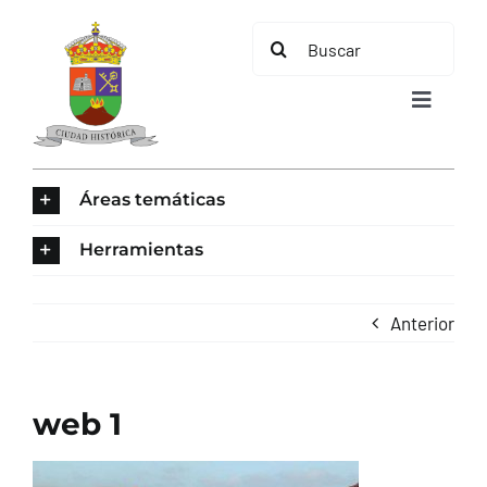
Saltar
Buscar:
al
contenido
Toggle
Navigat
INICIO
Áreas temáticas
ÁREAS TEMÁTICAS
Herramientas
EL MUNICIPIO
Anterior
AYUNTAMIENTO
web 1
TURISMO