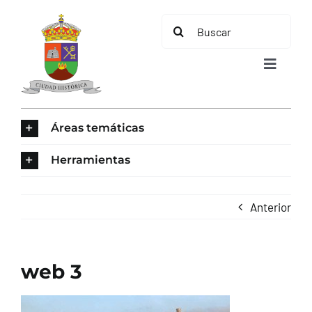
Saltar
Buscar:
al
contenido
Toggle
Navigat
INICIO
Áreas temáticas
ÁREAS TEMÁTICAS
Herramientas
EL MUNICIPIO
Anterior
AYUNTAMIENTO
web 3
TURISMO