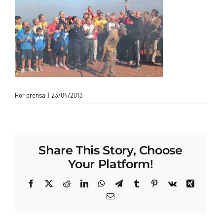
CONTACTO
Por
prensa
|
23/04/2013
Share This Story, Choose
Your Platform!
Facebook
X
Reddit
LinkedIn
WhatsApp
Telegram
Tumblr
Pinterest
Vk
Xing
Correo
electrónico