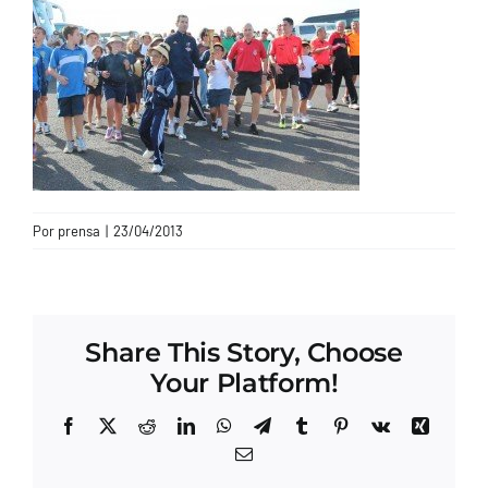
CONTACTO
Por
prensa
|
23/04/2013
Share This Story, Choose
Your Platform!
Facebook
X
Reddit
LinkedIn
WhatsApp
Telegram
Tumblr
Pinterest
Vk
Xing
Correo
electrónico