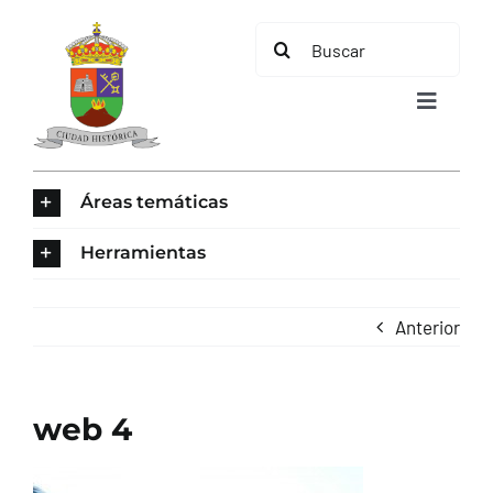
Saltar
Buscar:
al
contenido
Toggle
Navigat
INICIO
Áreas temáticas
ÁREAS TEMÁTICAS
Herramientas
EL MUNICIPIO
Anterior
AYUNTAMIENTO
web 4
TURISMO