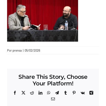
CONTACTO
Por
prensa
|
05/02/2026
Share This Story, Choose
Your Platform!
Facebook
X
Reddit
LinkedIn
WhatsApp
Telegram
Tumblr
Pinterest
Vk
Xing
Correo
electrónico