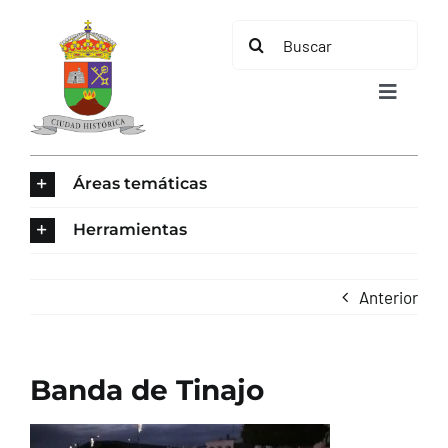
Saltar
Buscar:
al
contenido
Toggle
Navigat
INICIO
Áreas temáticas
ÁREAS TEMÁTICAS
Herramientas
EL MUNICIPIO
Anterior
AYUNTAMIENTO
Banda de Tinajo
TURISMO