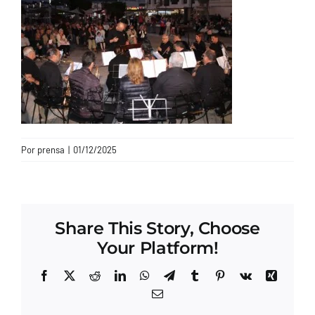
CONTACTO
Por
prensa
|
01/12/2025
Share This Story, Choose
Your Platform!
Facebook
X
Reddit
LinkedIn
WhatsApp
Telegram
Tumblr
Pinterest
Vk
Xing
Correo
electrónico