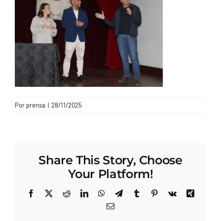
CONTACTO
Por
prensa
|
28/11/2025
Share This Story, Choose
Your Platform!
Facebook
X
Reddit
LinkedIn
WhatsApp
Telegram
Tumblr
Pinterest
Vk
Xing
Correo
electrónico