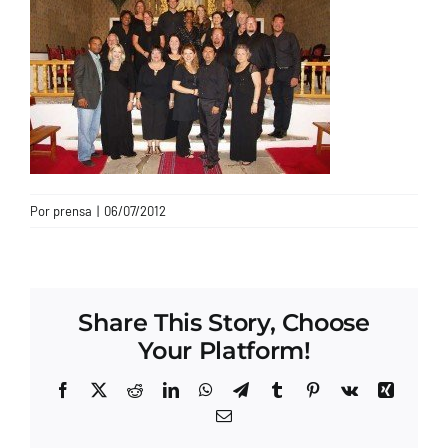
CONTACTO
Por
prensa
|
06/07/2012
Share This Story, Choose
Your Platform!
Facebook
X
Reddit
LinkedIn
WhatsApp
Telegram
Tumblr
Pinterest
Vk
Xing
Correo
electrónico