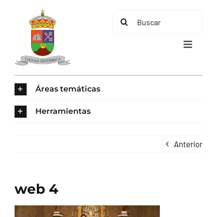
Saltar
Buscar:
al
contenido
Toggle
Navigat
INICIO
Áreas temáticas
ÁREAS TEMÁTICAS
Herramientas
EL MUNICIPIO
Anterior
AYUNTAMIENTO
web 4
TURISMO