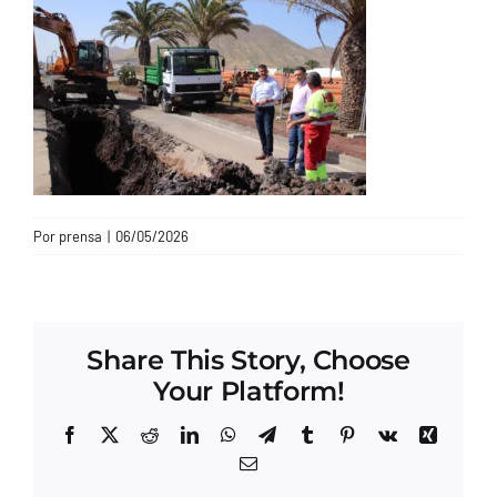
CONTACTO
Por
prensa
|
06/05/2026
Share This Story, Choose
Your Platform!
Facebook
X
Reddit
LinkedIn
WhatsApp
Telegram
Tumblr
Pinterest
Vk
Xing
Correo
electrónico