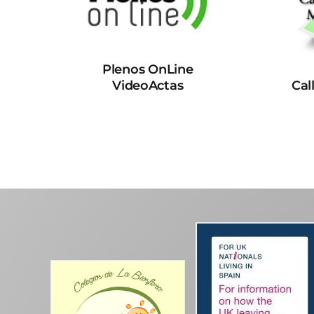
Plenos OnLine
VideoActas
Cal