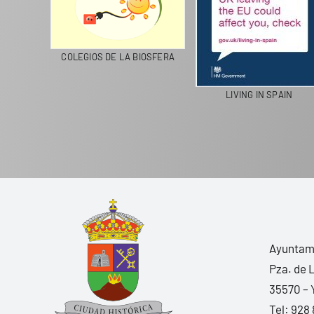
CICLA
COLEGIOS DE LA BIOSFERA
LIVING IN SPAIN
Ayuntami
Pza. de 
35570 – 
Tel:
928 