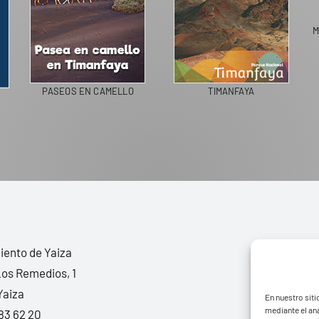
M
PASEOS EN CAMELLO
TIMANFAYA
ento de Yaiza
Los Remedios, 1
Yaiza
En nuestro siti
mediante el aná
83 62 20