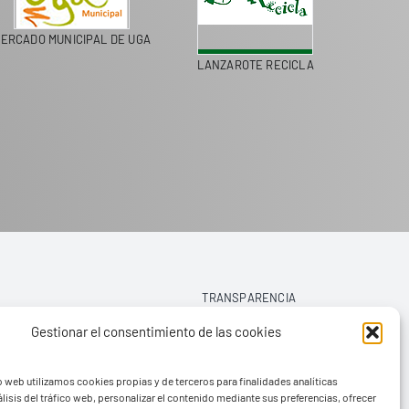
ERCADO MUNICIPAL DE UGA
LANZAROTE RECICLA
COLEGI
TRANSPARENCIA
Gestionar el consentimiento de las cookies
AVISO LEGAL
o web utilizamos cookies propias y de terceros para finalidades analíticas
POLÍTICA DE PRIVACIDAD
lisis del tráfico web, personalizar el contenido mediante sus preferencias, ofrecer