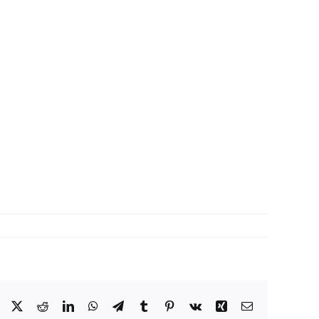
Facebook
X
Reddit
LinkedIn
WhatsApp
Telegram
Tumblr
Pinterest
Vk
Xing
Correo
electrónico